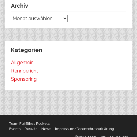
Archiv
Archiv
Kategorien
Allgemein
Rennbericht
Sponsoring
Team FujiBikes Rockets
Events
Results
News
Impressum/Datenschutzerklärung
©2026 Team FujiBikes Rockets