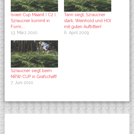
Israel-Cup Maanit ( C2 ),
Tann siegt, Szraucner
Szraucner kommt in
stark, Weinhold und HOI
Form…..
mit guten Auftritten!
13. März 2010
6. April 2009
Szraucner siegt beim
NRW-CUP in Grafschaft!
7. Juni 2010
Beitragsnavigation
Schlammschlacht bei den
Team FUJI-BIKES Europe
Suchen
Kamptal-Klassik, Tann raus,
unterschreibt Sponsoring
nach:
Hoi wird Elfter!
mit Highend-