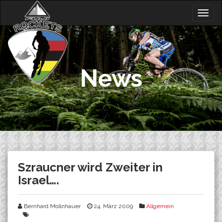
Skip
Togg
to
navig
content
News
Szraucner wird Zweiter in
Israel….
Bernhard Mollnhauer
24. März 2009
Allgemein