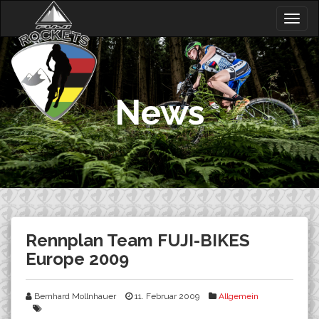
Skip
Togg
to
navig
content
News
Rennplan Team FUJI-BIKES
Europe 2009
Bernhard Mollnhauer
11. Februar 2009
Allgemein