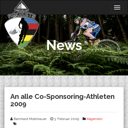
Skip
Togg
to
navig
content
News
An alle Co-Sponsoring-Athleten
2009
Bernhard Mollnhauer
3. Februar 2009
Allgemein