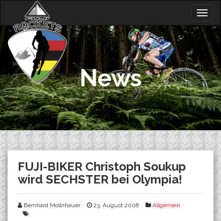
Skip
Togg
to
navig
content
News
FUJI-BIKER Christoph Soukup
wird SECHSTER bei Olympia!
Bernhard Mollnhauer
23. August 2008
Allgemein