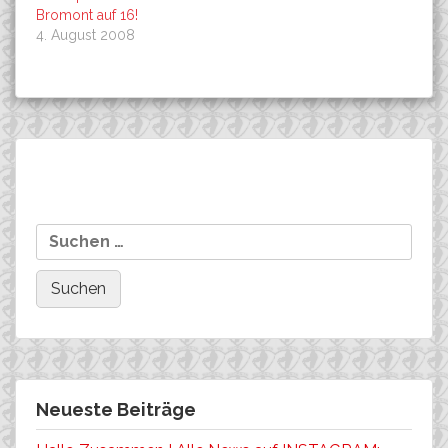
Bromont auf 16!
4. August 2008
Beitragsnavigation
Szraucner gewinnt die
Soukup startet morgen in
Suchen
50KM des Houffalize-
das Olympiarennen aus
nach:
Marathons
der ersten Reihe!
Neueste Beiträge