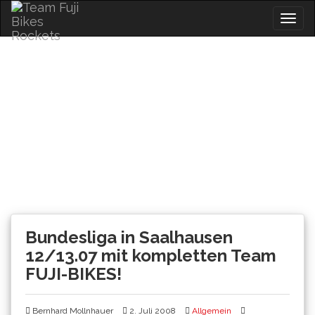
Skip
Togg
to
navig
content
News
Bundesliga in Saalhausen
12/13.07 mit kompletten Team
FUJI-BIKES!
Bernhard Mollnhauer
2. Juli 2008
Allgemein