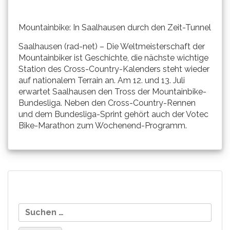
Mountainbike: In Saalhausen durch den Zeit-Tunnel
Saalhausen (rad-net) – Die Weltmeisterschaft der
Mountainbiker ist Geschichte, die nächste wichtige
Station des Cross-Country-Kalenders steht wieder
auf nationalem Terrain an. Am 12. und 13. Juli
erwartet Saalhausen den Tross der Mountainbike-
Bundesliga. Neben den Cross-Country-Rennen
und dem Bundesliga-Sprint gehört auch der Votec
Bike-Marathon zum Wochenend-Programm.
Beitragsnavigation
Erfolge beim IXS-NRW-Cup
DOLD, Szraucner und Co
Suchen
und Schwarzwald-Tälercup
auf allen Distanzen………
nach: