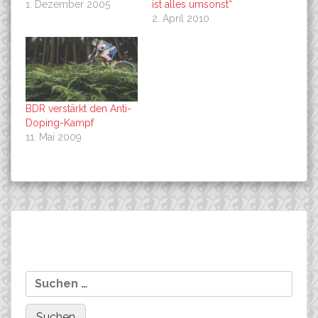
1. Dezember 2005
ist alles umsonst“
2. April 2010
BDR verstärkt den Anti-
Doping-Kampf
11. Mai 2009
Beitragsnavigation
Soukup siegt beim HC-
Der A-Kader startet am
Suchen
Rennen in Heubach! Tann
Sonntag beim HC-
nach:
schwer gestürzt……….
Rennen in Heubach….