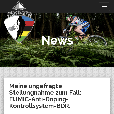
Skip
Togg
to
navig
content
News
Meine ungefragte
Stellungnahme zum Fall:
FUMIC-Anti-Doping-
Kontrollsystem-BDR.