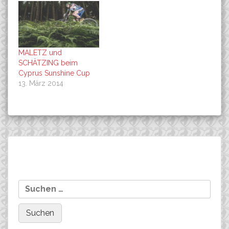
MALETZ und
SCHÄTZING beim
Cyprus Sunshine Cup
13. März 2014
Beitragsnavigation
Soukup, vorsichtiger auf den
MTB-Fahrer in den USA
Suchen
zypriotischen Trails, aber
realisieren 16 Mrd. US-
nach:
wieder stark.
Doller……………