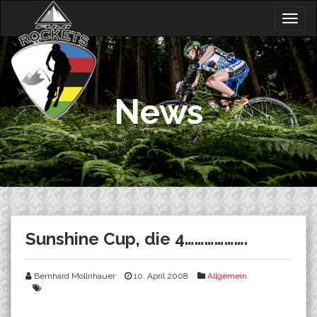
Skip
Togg
to
navig
content
News
Sunshine Cup, die 4……………….
Bernhard Mollnhauer
10. April 2008
Allgemein