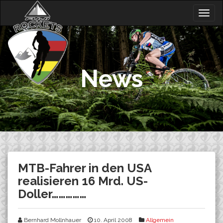
Skip
Togg
to
navig
content
News
MTB-Fahrer in den USA
realisieren 16 Mrd. US-
Doller……………
Bernhard Mollnhauer
10. April 2008
Allgemein