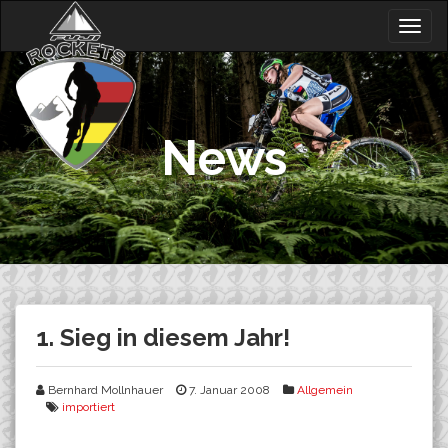
Skip
Togg
to
navig
content
News
1. Sieg in diesem Jahr!
Bernhard Mollnhauer
7. Januar 2008
Allgemein
importiert