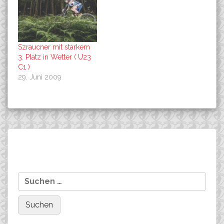
Szraucner mit starkem
3. Platz in Wetter ( U23
C1 )
29. Juni 2009
Beitragsnavigation
Team FUJI-BIKES Europe
MTB-Nationenranking
Suchen
startet mit SRSUNTOUR-
der UCI für die
nach:
Gabeln in die
Olympischen Spiele
Olympiasaison!