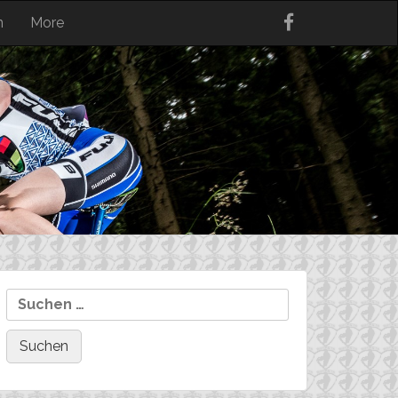
n
More
Suchen
nach: