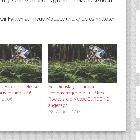
afen geschlossen und es gibt in der Nachlese doch
wir Fakten auf neue Modelle und anderes mitteilen.
te Eurobike- Messe
Seit Dienstag ist für den
sitiven Eindruck!
Teammanager der FujiBikes
r 2006
Rockets die Messe EUROBIKE
angesagt!
28. August 2014