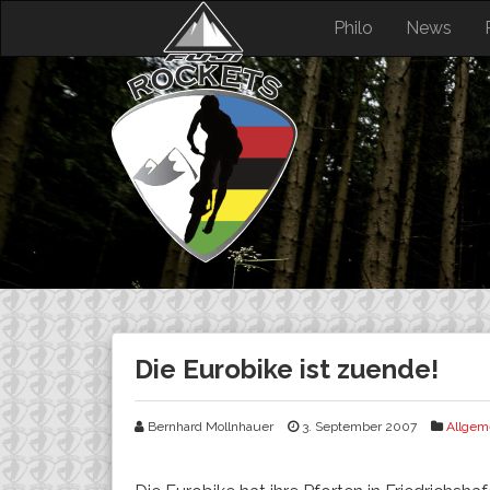
Skip
Philo
News
to
content
Die Eurobike ist zuende!
Bernhard Mollnhauer
3. September 2007
Allgem