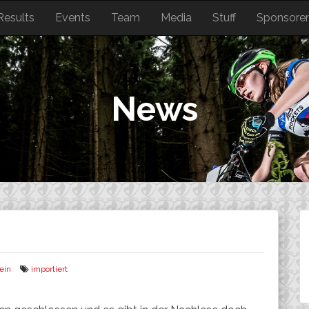
Results
Events
Team
Media
Stuff
Sponsore
News
ein
importiert