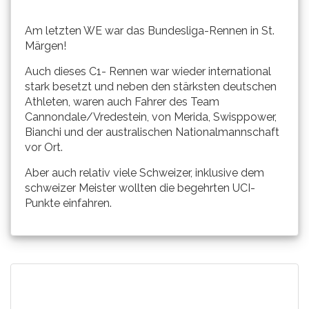
Am letzten WE war das Bundesliga-Rennen in St.
Märgen!
Auch dieses C1- Rennen war wieder international
stark besetzt und neben den stärksten deutschen
Athleten, waren auch Fahrer des Team
Cannondale/Vredestein, von Merida, Swisppower,
Bianchi und der australischen Nationalmannschaft
vor Ort.
Aber auch relativ viele Schweizer, inklusive dem
schweizer Meister wollten die begehrten UCI-
Punkte einfahren.
Beitragsnavigation
Sendepause………..
Christoph Soukup, der
Suchen
frischgebackene
nach:
Staatsmeister, wird in