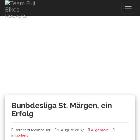
Skip
Togg
to
navig
content
News
Bunbdesliga St. Märgen, ein
Erfolg
Bernhard Mollnhauer
1. August 2007
Allgemein
importiert