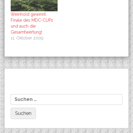
Weinhold gewinnt
Finale des MDC-CUPs
und auch die
Gesamtwertung!
11. Oktober 2009
Beitragsnavigation
Soukup startet beim C2-
IXS-NRW-CUP in Haltern,
Suchen
Rennen in Ungarn
Olaf Rochow kommt in
nach:
Form!