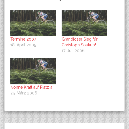
Termine 2007
Grandioser Sieg für
18. April 2005
Christoph Soukup!
17. Juli 2006
Ivonne Kraft auf Platz 4!
25. März 2006
Beitragsnavigation
Weltklasse…..mal ganz
Bike the Rock und die