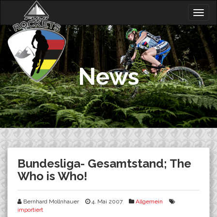
Skip
Togg
to
navig
content
News
Bundesliga- Gesamtstand; The
Who is Who!
Bernhard Mollnhauer
4. Mai 2007
Allgemein
importiert