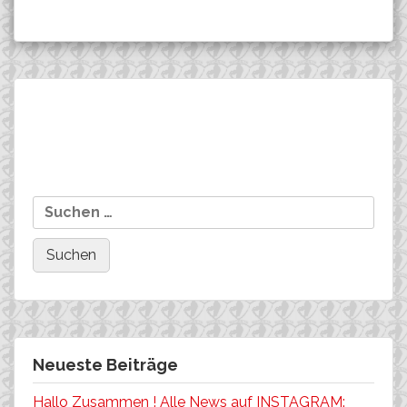
Beitragsnavigation
Fabian Bzrezinski
Marketingagentur des
Suchen
Team FUJI-BIKES
nach:
übernimmt weiteres
Projekt in der
Radsportszene!
Neueste Beiträge
Hallo Zusammen ! Alle News auf INSTAGRAM: