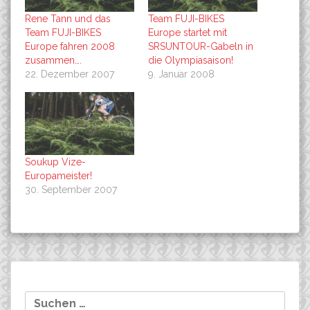
Rene Tann und das
Team FUJI-BIKES
Team FUJI-BIKES
Europe startet mit
Europe fahren 2008
SRSUNTOUR-Gabeln in
zusammen….
die Olympiasaison!
22. Dezember 2007
9. Januar 2008
Soukup Vize-
Europameister!
30. September 2007
Beitragsnavigation
Co-Sponsoring für 2007
Hammergel legt nach…………
Suchen
eröffnet, bewerbt Euch!
nach: