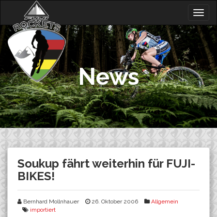
Skip
Togg
to
navig
content
News
Soukup fährt weiterhin für FUJI-
BIKES!
Bernhard Mollnhauer
26. Oktober 2006
Allgemein
importiert