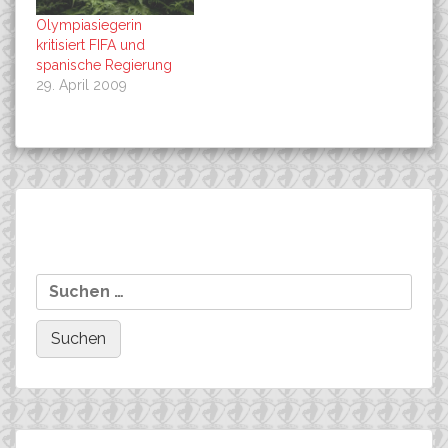
Olympiasiegerin
kritisiert FIFA und
spanische Regierung
29. April 2009
Beitragsnavigation
Soukup fährt weiterhin für
Original Teamräder aus
Suchen
FUJI-BIKES!
der Sasion 2006 zu
nach:
verkaufen!