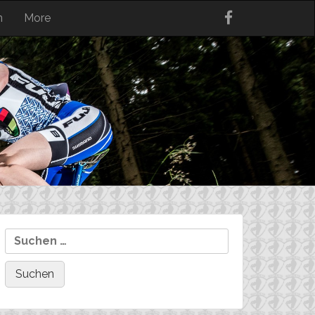
n
More
Suchen
nach: