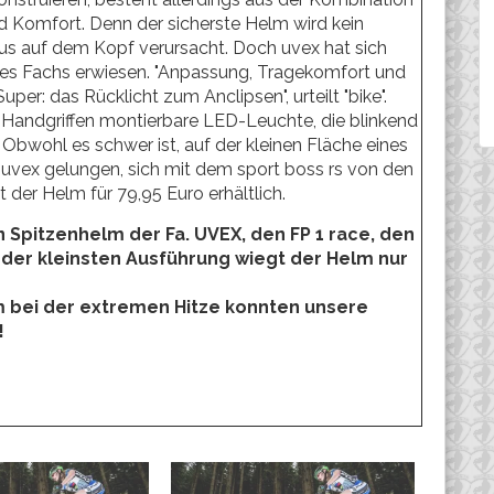
d Komfort. Denn der sicherste Helm wird kein
taus auf dem Kopf verursacht. Doch uvex hat sich
ines Fachs erwiesen. "Anpassung, Tragekomfort und
per: das Rücklicht zum Anclipsen", urteilt "bike".
n Handgriffen montierbare LED-Leuchte, die blinkend
 Obwohl es schwer ist, auf der kleinen Fläche eines
 uvex gelungen, sich mit dem sport boss rs von den
der Helm für 79,95 Euro erhältlich.
 Spitzenhelm der Fa. UVEX, den FP 1 race, den
 der kleinsten Ausführung wiegt der Helm nur
em bei der extremen Hitze konnten unsere
!