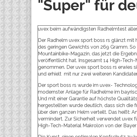
"Super" für de
uvex beim aufwändigsten Radhelmtest aller
Der Radhelm uvex sport boss rs glänzt mit
des geringen Gewichts von 269 Gramm. So la
Mountainbike-Magazin, das jetzt die Ergebn
veröffentlicht hat. Insgesamt 14 High-Tech-
genommen. Der uvex sport boss rs erwies si
und erhielt mit nur zwei weiteren Kandidaten 
Der sport boss rs wurde im uvex- Technolog
modernster Anlage für Radhelme im bayrisch
Und mit einer Garantie auf höchste Qualitä
hergestellten wurde deutlich, dass sich die 
über den ganzen Helm verteilt. Das heißt: 
vermindert. Zur Sicherheit verwendet uvex 
High-Tech-Material Makrolon von der Bayer
Die Kunst, einen optimalen Kopfschutz zu ko