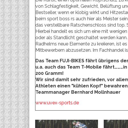
von Schlagfestigkeit, Gewicht, Belüftung un
Bestseller, wenn er klobig wirkt und Hitzes
beim sport boss rs auch hier als Meister se
das verstellbare Ratschenschloss sind top. Su
Hierbei handelt es sich um eine mit wenige
oder als Standlicht geschaltet werden kann.
Radhelms neue Elemente zu kreiieren, ist es
Mitbewerbern abzusetzen. Im Fachhandel ist 
Das Team FUJI-BIKES fährt übrigens den
u.a. auch das Team T-Mobile fährt………in
200 Gramm!
Wir sind damit sehr zufrieden, vor all
Athleten einen "kühlen Kopf" bewahren
Teammanager Bernhard Mollnhauer
www.uvex-sports.de