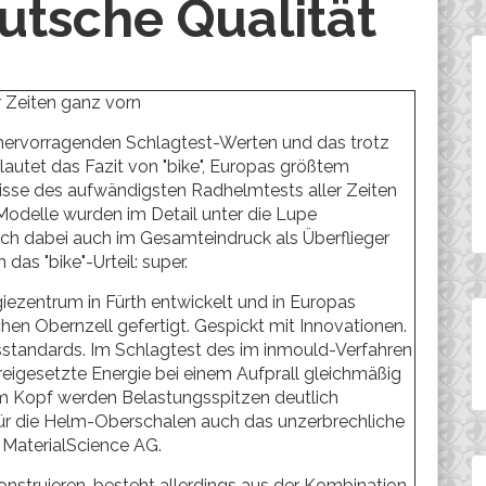
utsche Qualität
 Zeiten ganz vorn
 hervorragenden Schlagtest-Werten und das trotz
utet das Fazit von "bike", Europas größtem
isse des aufwändigsten Radhelmtests aller Zeiten
Modelle wurden im Detail unter die Lupe
ch dabei auch im Gesamteindruck als Überflieger
das "bike"-Urteil: super.
iezentrum in Fürth entwickelt und in Europas
en Obernzell gefertigt. Gespickt mit Innovationen.
tsstandards. Im Schlagtest des im inmould-Verfahren
freigesetzte Energie bei einem Aufprall gleichmäßig
Am Kopf werden Belastungsspitzen deutlich
für die Helm-Oberschalen auch das unzerbrechliche
 MaterialScience AG.
nstruieren, besteht allerdings aus der Kombination