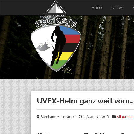
Skip
Philo
News
to
content
UVEX-Helm ganz weit vorn
Bernhard Mollnhauer
2. August 2006
Allgemein