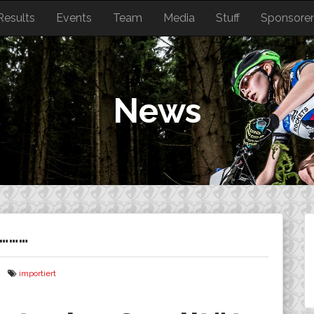
Results
Events
Team
Media
Stuff
Sponsore
News
…………
importiert