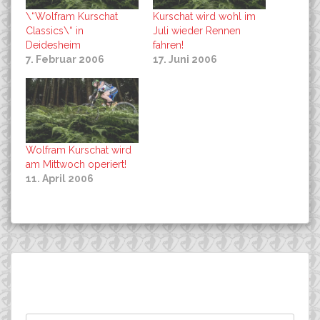
\“Wolfram Kurschat
Kurschat wird wohl im
Classics\“ in
Juli wieder Rennen
Deidesheim
fahren!
7. Februar 2006
17. Juni 2006
Wolfram Kurschat wird
am Mittwoch operiert!
11. April 2006
Beitragsnavigation
FUJI-BIKES Carbon-
Soukup: 9. Platz bei
Suchen
Rahmen: Total
Bergstaatsmeisterschaft
nach:
ausverkauft!
!