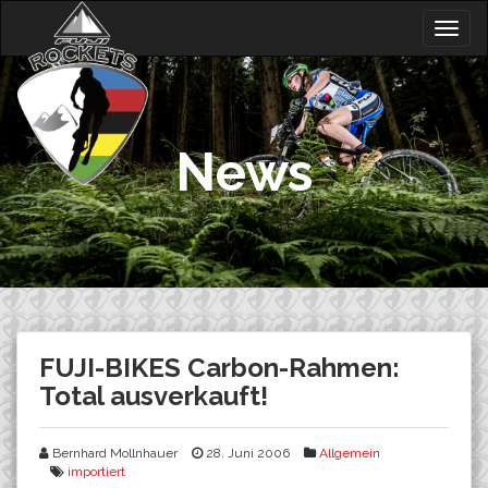
Skip
Togg
to
navig
content
News
FUJI-BIKES Carbon-Rahmen:
Total ausverkauft!
Bernhard Mollnhauer
28. Juni 2006
Allgemein
importiert