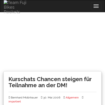
Skip
Togg
to
navig
content
News
Kurschats Chancen steigen für
Teilnahme an der DM!
Bernhard Mollnhauer
30. Mai 2006
Allgemein
importiert