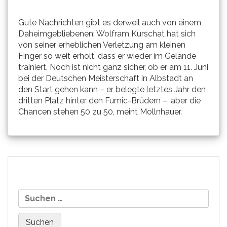
Gute Nachrichten gibt es derweil auch von einem
Daheimgebliebenen: Wolfram Kurschat hat sich
von seiner erheblichen Verletzung am kleinen
Finger so weit erholt, dass er wieder im Gelände
trainiert. Noch ist nicht ganz sicher, ob er am 11. Juni
bei der Deutschen Meisterschaft in Albstadt an
den Start gehen kann – er belegte letztes Jahr den
dritten Platz hinter den Fumic-Brüdern –, aber die
Chancen stehen 50 zu 50, meint Mollnhauer.
Beitragsnavigation
Olaf Rochow domiert
\“Midnightcrash\“ bei
Suchen
Eliterennen bein Tune-Frm-
Anreise nach Fort William
nach:
Cup!