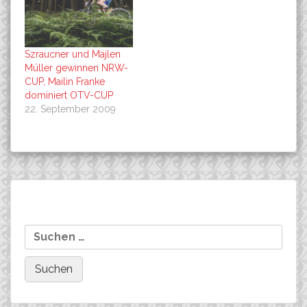
Szraucner und Majlen
Müller gewinnen NRW-
CUP, Mailin Franke
dominiert OTV-CUP
22. September 2009
Beitragsnavigation
Kurschat und Co. starten
FUJI-BIKES unterstützt
Suchen
beim Swisspower-Cup-
viele Teams….
nach:
Finale