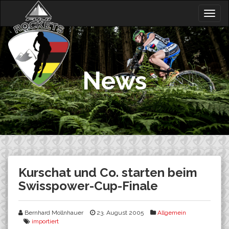
Skip
Togg
to
navig
content
News
Kurschat und Co. starten beim
Swisspower-Cup-Finale
Bernhard Mollnhauer
23. August 2005
Allgemein
importiert