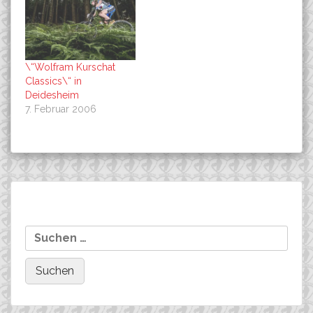
\“Wolfram Kurschat
Classics\“ in
Deidesheim
7. Februar 2006
Beitragsnavigation
Weltelite am Start in Bern…..
Siege beim NRW-CUP in
Suchen
Lübbecke
nach: