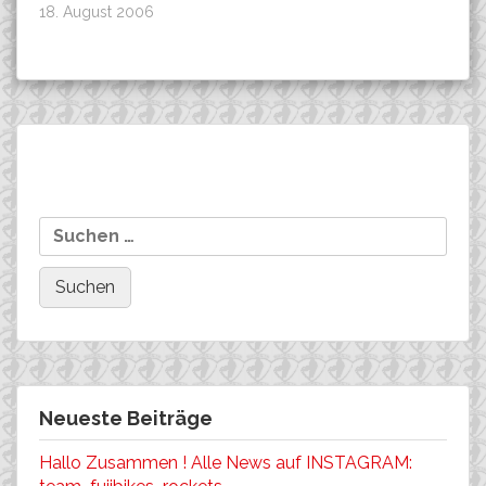
18. August 2006
Beitragsnavigation
Siege beim NRW-CUP in
Team FUJI Norge beim
Suchen
Lübbecke
Birkebeienerrittet
nach:
erfolgreich!
Neueste Beiträge
Hallo Zusammen ! Alle News auf INSTAGRAM: