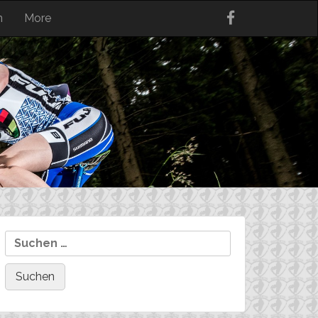
n
More
Suchen
nach: