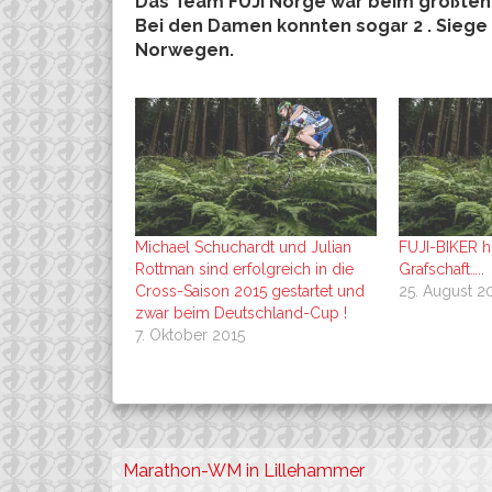
Das Team FUJI Norge war beim größten 
Bei den Damen konnten sogar 2 . Sieg
Norwegen.
Michael Schuchardt und Julian
FUJI-BIKER h
Rottman sind erfolgreich in die
Grafschaft…..
Cross-Saison 2015 gestartet und
25. August 2
zwar beim Deutschland-Cup !
7. Oktober 2015
Beitragsnavigation
Marathon-WM in Lillehammer