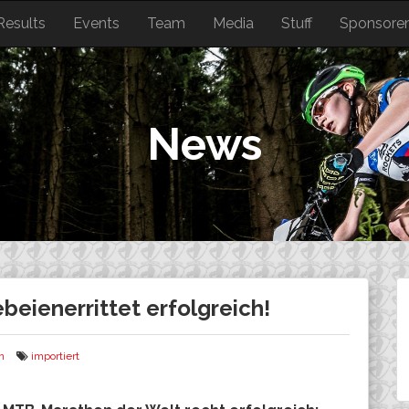
Results
Events
Team
Media
Stuff
Sponsore
News
eienerrittet erfolgreich!
n
importiert