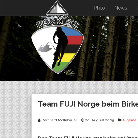
Skip
Philo
News
to
content
Team FUJI Norge beim Birkeb
Bernhard Mollnhauer
20. August 2005
Allgemei