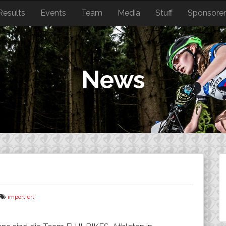
Results
Events
Team
Media
Stuff
Sponsore
News
importiert