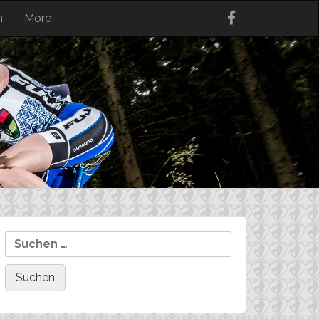
n
More
Suchen
nach: