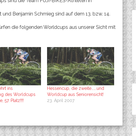
ps sind die Team FUJI-BIKES-Athleten in
tt und Benjamin Schmieg sind auf dem 13. bzw. 14.
rfen die folgenden Worldcups aus unserer Sicht mit
hrt ins
Hessencup, die zweite…….und
ng des Worldcups
Worldcup aus Seniorensicht!
 57. Platz!!!!
23. April 2007