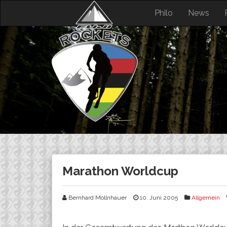
Skip
Philo
News
to
content
Marathon Worldcup
Bernhard Mollnhauer
10. Juni 2005
Allgemein