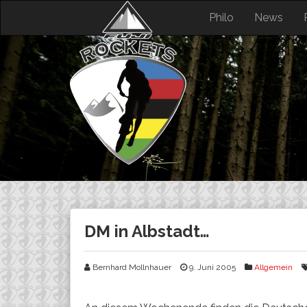
Skip
Philo
News
to
content
DM in Albstadt…
Bernhard Mollnhauer
9. Juni 2005
Allgemein