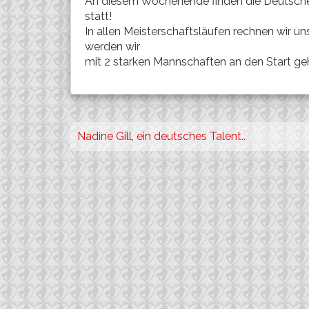
An diesem Wochenende finden die Deutsch
statt!
In allen Meisterschaftsläufen rechnen wir 
werden wir
mit 2 starken Mannschaften an den Start ge
Beitragsnavigation
Nadine Gill, ein deutsches Talent..