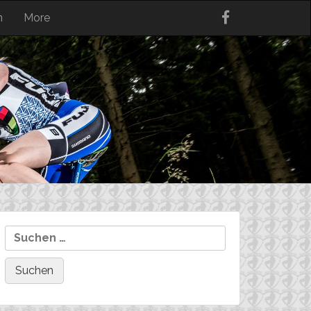
n
More
Suchen
nach: