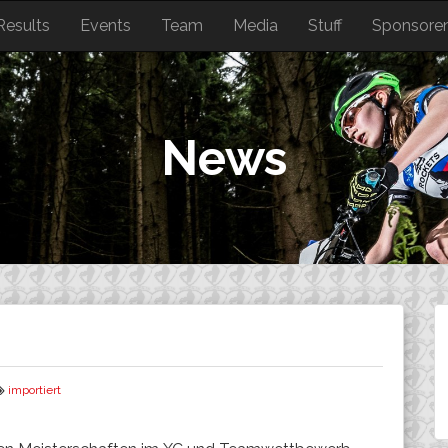
Results
Events
Team
Media
Stuff
Sponsore
News
importiert