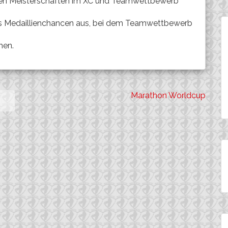
en Meisterschaften im XC und Teamwettbewerb
uns Medaillienchancen aus, bei dem Teamwettbewerb
hen.
Marathon Worldcup