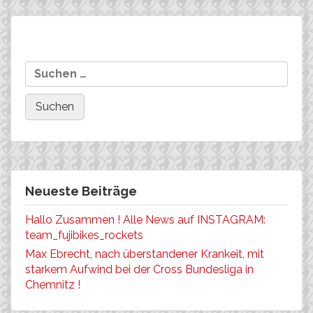
Beitragsnavigation
Team FUJI-BIKES in
Wilko Rochow
Suchen
Heubach oder \“Wolfman is
nach:
back‘
Neueste Beiträge
Hallo Zusammen ! Alle News auf INSTAGRAM:
team_fujibikes_rockets
Max Ebrecht, nach überstandener Krankeit, mit
starkem Aufwind bei der Cross Bundesliga in
Chemnitz !