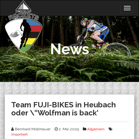
Skip
Togg
to
navig
content
News
Team FUJI-BIKES in Heubach
oder \“Wolfman is back‘
Bernhard Mollnhauer
2. Mai 2005
Allgemein
importiert