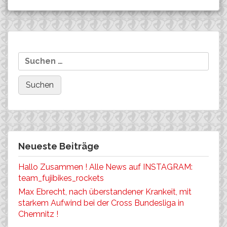
Beitragsnavigation
Tobias Witzack
Wolfram Kurschat
Suchen
nach:
Neueste Beiträge
Hallo Zusammen ! Alle News auf INSTAGRAM:
team_fujibikes_rockets
Max Ebrecht, nach überstandener Krankeit, mit
starkem Aufwind bei der Cross Bundesliga in
Chemnitz !