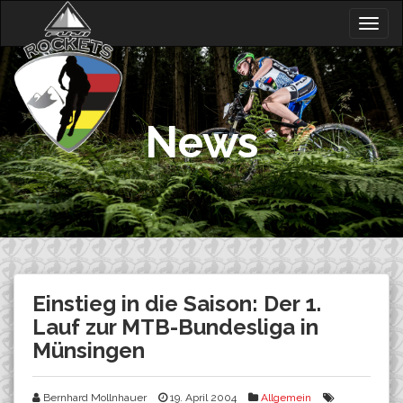
Skip
Togg
to
navig
content
News
Einstieg in die Saison: Der 1.
Lauf zur MTB-Bundesliga in
Münsingen
Bernhard Mollnhauer
19. April 2004
Allgemein