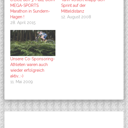
MEGA-SPORTS
Sprint auf der
Marathon in Sundern-
Mitteldistanz
Hagen !
12. August 2008
28. April 2015
Unsere Co-Sponsoring-
Athleten waren auch
wieder erfolgreich
aktiv..:-)
11. Mai 2009
Beitragsnavigation
2. Lauf zur MTB-Bundesliga
Teammanager und
Suchen
in Heubach:
Trainerin im Interview
nach: