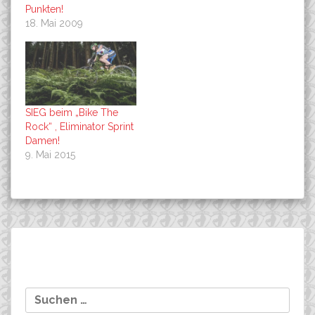
Punkten!
18. Mai 2009
SIEG beim „Bike The
Rock“ , Eliminator Sprint
Damen!
9. Mai 2015
Beitragsnavigation
Marathon und XC-DM in
Einstieg in die Saison: Der
Suchen
Sundern Hagen
1. Lauf zur MTB-
nach:
Bundesliga in Münsingen