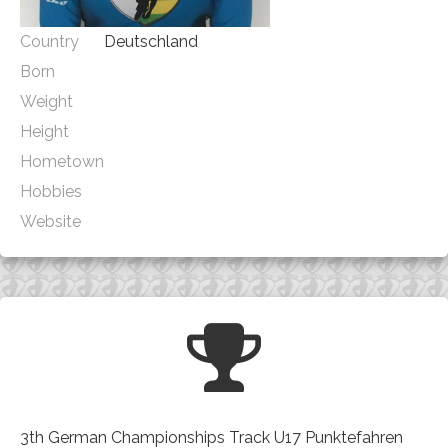
Country
Deutschland
Born
Weight
Height
Hometown
Hobbies
Website
3th German Championships Track U17 Punktefahren