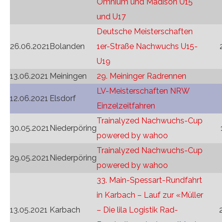
Omnium und Madison U15
und U17
Deutsche Meisterschaften
26.06.2021
Bolanden
1er-Straße Nachwuchs U15-
U19
13.06.2021
Meiningen
29. Meininger Radrennen
LV-Meisterschaften NRW
12.06.2021
Elsdorf
Einzelzeitfahren
Trainalyzed Nachwuchs-Cup
30.05.2021
Niederpöring
powered by wahoo
Trainalyzed Nachwuchs-Cup
29.05.2021
Niederpöring
powered by wahoo
33. Main-Spessart-Rundfahrt
in Karbach – Lauf zur «Müller
13.05.2021
Karbach
– Die lila Logistik Rad-