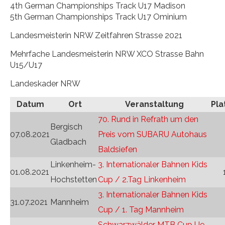
4th German Championships Track U17 Madison
5th German Championships Track U17 Ominium
Landesmeisterin NRW Zeitfahren Strasse 2021
Mehrfache Landesmeisterin NRW XCO Strasse Bahn
U15/U17
Landeskader NRW
Datum
Ort
Veranstaltung
Pla
70. Rund in Refrath um den
Bergisch
07.08.2021
Preis vom SUBARU Autohaus
Gladbach
Baldsiefen
Linkenheim-
3. Internationaler Bahnen Kids
01.08.2021
Hochstetten
Cup / 2.Tag Linkenheim
3. Internationaler Bahnen Kids
31.07.2021
Mannheim
Cup / 1. Tag Mannheim
Schwarzwälder MTB Cup U9-