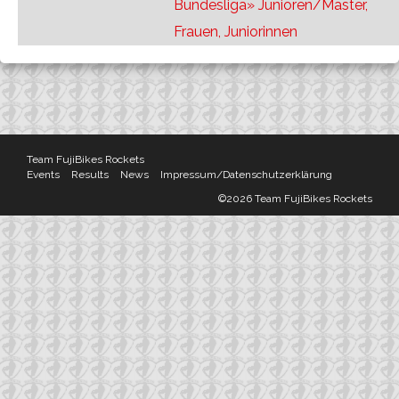
Bundesliga» Junioren/Master,
Frauen, Juniorinnen
Team FujiBikes Rockets
Events
Results
News
Impressum/Datenschutzerklärung
©2026 Team FujiBikes Rockets