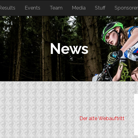
Results
Events
Team
Media
Stuff
Sponsore
News
Der alte Webauftritt