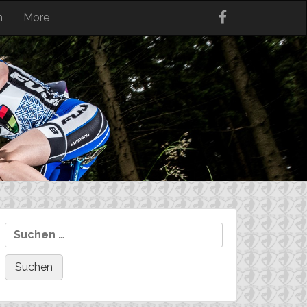
n
More
Suchen
nach: