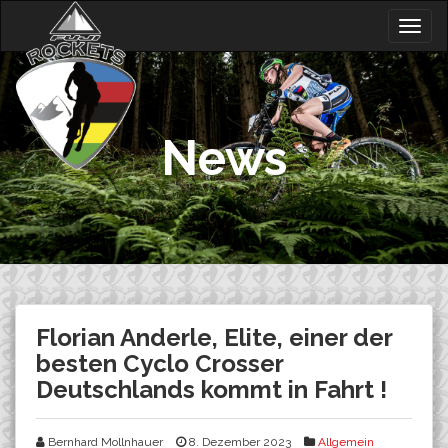
Skip
Togg
to
navig
content
News
Florian Anderle, Elite, einer der
besten Cyclo Crosser
Deutschlands kommt in Fahrt !
Bernhard Mollnhauer
8. Dezember 2023
Allgemein