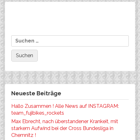
Beitragsnavigation
Maxi Maier „schlägt“ beim
Elijah Witzack, U17, wird
Suchen
Cyclo Cross in Österreich zu
Dritter bei den
nach:
!
DEUTSCHEN
MEISTERSCHAFTEN XC !
Neueste Beiträge
Hallo Zusammen ! Alle News auf INSTAGRAM:
team_fujibikes_rockets
Max Ebrecht, nach überstandener Krankeit, mit
starkem Aufwind bei der Cross Bundesliga in
Chemnitz !