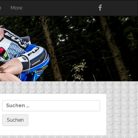
n
More
Suchen
nach: