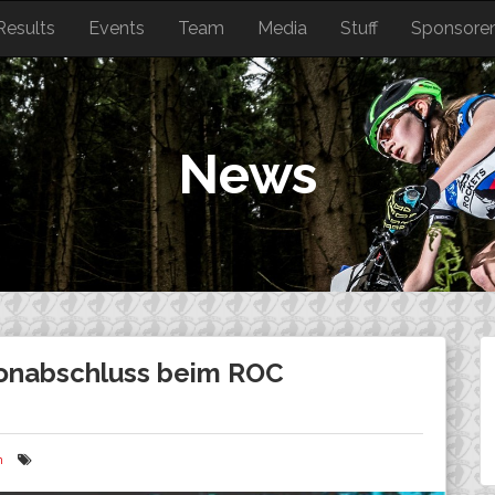
Results
Events
Team
Media
Stuff
Sponsore
News
isonabschluss beim ROC
n