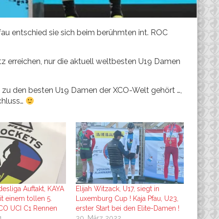
u entschied sie sich beim berühmten int. ROC
tz erreichen, nur die aktuell weltbesten U19 Damen
ss zu den besten U19 Damen der XCO-Welt gehört …,
chluss…
desliga Auftakt, KAYA
Elijah Witzack, U17, siegt in
t einem tollen 5.
Luxemburg Cup ! Kaja Pfau, U23,
XCO UCI C1 Rennen
erster Start bei den Elite-Damen !
1
30. März 2022