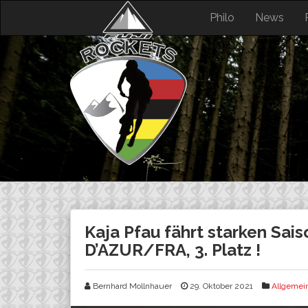
Skip
Philo
News
to
content
Kaja Pfau fährt starken Sa
D’AZUR/FRA, 3. Platz !
Bernhard Mollnhauer
29. Oktober 2021
Allgemei