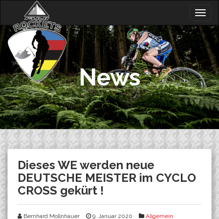
Skip
Togg
to
navig
content
News
Dieses WE werden neue
DEUTSCHE MEISTER im CYCLO
CROSS gekürt !
Bernhard Mollnhauer
9. Januar 2020
Allgemein