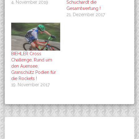
4. November 2019
Schuchardt die
Gesamtwertung !
21. Dezember 2017
BIEHLER Cross
Challenge, Rund um
den Auensee,
Granschütz Podien für
die Rockets !
19. November 2017
Beitragsnavigation
+++ CO -SPONSORING SR
Immanuel Ries siegt auch
Suchen
SUNTOUR Suspension
beim 3. Lauf zur
nach:
PRO-STUFF 2020 +++
BIEHLER Cross