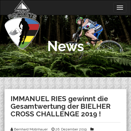
Skip
Togg
to
navig
content
News
IMMANUEL RIES gewinnt die
Gesamtwertung der BIELHER
CROSS CHALLENGE 2019 !
Bernhard Mollnhauer
26. Dezember 2019