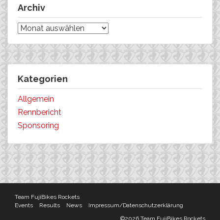
Archiv
Archiv
Kategorien
Allgemein
Rennbericht
Sponsoring
Team FujiBikes Rockets
Events
Results
News
Impressum/Datenschutzerklärung
©2026 Team FujiBikes Rockets