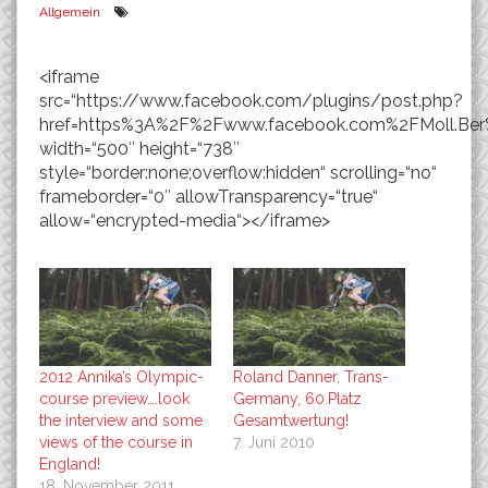
Allgemein
<iframe
src=“https://www.facebook.com/plugins/post.php?
href=https%3A%2F%2Fwww.facebook.com%2FMoll.Ber
width=“500″ height=“738″
style=“border:none;overflow:hidden“ scrolling=“no“
frameborder=“0″ allowTransparency=“true“
allow=“encrypted-media“></iframe>
2012 Annika’s Olympic-
Roland Danner, Trans-
course preview….look
Germany, 60.Platz
the interview and some
Gesamtwertung!
views of the course in
7. Juni 2010
England!
18. November 2011