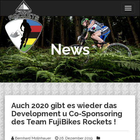
Skip
Togg
to
navig
content
News
Auch 2020 gibt es wieder das
Development u Co-Sponsoring
des Team FujiBikes Rockets !
Bernhard Mollnhauer
26. Dezember 2019