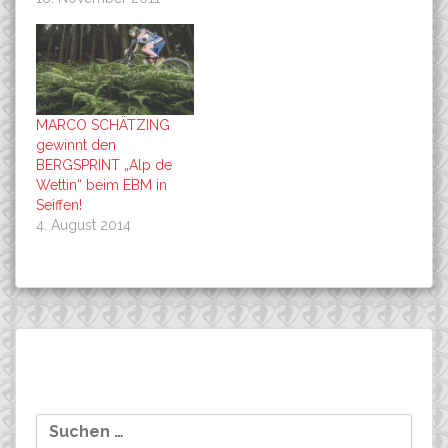
MARCO SCHÄTZING
gewinnt den
BERGSPRINT „Alp de
Wettin“ beim EBM in
Seiffen!
4. August 2014
Beitragsnavigation
Immanuel Ries siegt auch
FROHE WEIHNACHT
Suchen
beim 3. Lauf zur BIEHLER
und besinnliche Tage, die
nach:
Cross Challenge !!!
es mehr denn je braucht !