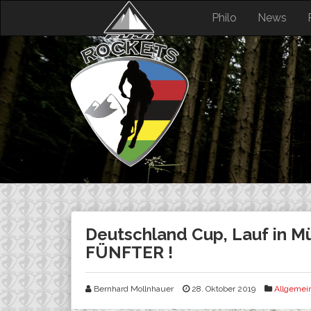
Skip
Philo
News
to
content
Deutschland Cup, Lauf in M
FÜNFTER !
Bernhard Mollnhauer
28. Oktober 2019
Allgemei