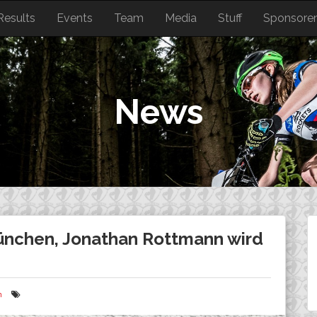
Results
Events
Team
Media
Stuff
Sponsore
News
ünchen, Jonathan Rottmann wird
n