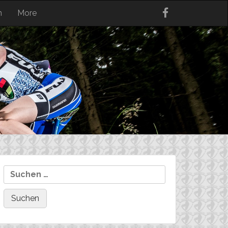
n
More
Suchen
nach: