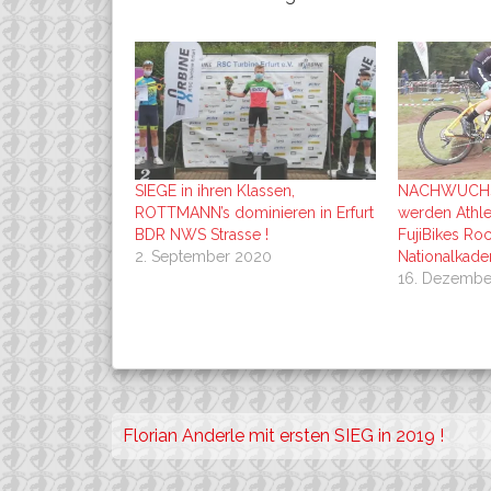
SIEGE in ihren Klassen,
NACHWUCHS:
ROTTMANN’s dominieren in Erfurt
werden Athl
BDR NWS Strasse !
FujiBikes Roc
2. September 2020
Nationalkader
16. Dezembe
Beitragsnavigation
Florian Anderle mit ersten SIEG in 2019 !