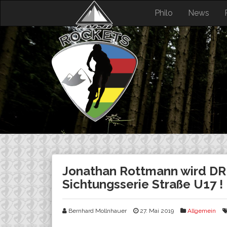
Skip
Philo
News
to
content
Jonathan Rottmann wird DR
Sichtungsserie Straße U17 !
Bernhard Mollnhauer
27. Mai 2019
Allgemein