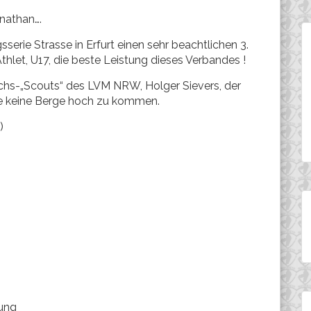
onathan….
rie Strasse in Erfurt einen sehr beachtlichen 3.
hlet, U17, die beste Leistung dieses Verbandes !
hs-„Scouts“ des LVM NRW, Holger Sievers, der
te keine Berge hoch zu kommen.
)
tung