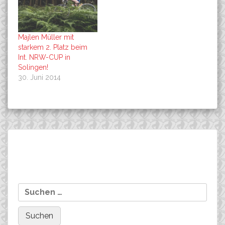
Majlen Müller mit
starkem 2. Platz beim
Int. NRW-CUP in
Solingen!
30. Juni 2014
Beitragsnavigation
NRW-CUP Solingen:
The Team ROCKETS
Suchen
Jonathan Rottmann, U15,
choice in 2018: DT
nach:
bester Deutscher !
SWISS XRC 1200 SPLINE
25 ( Carbon )