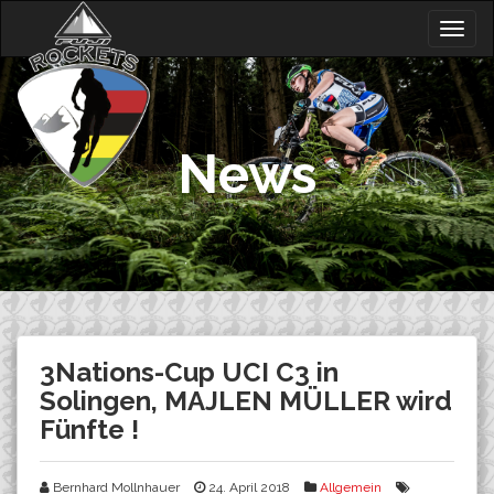
Skip
Togg
to
navig
content
News
3Nations-Cup UCI C3 in
Solingen, MAJLEN MÜLLER wird
Fünfte !
Bernhard Mollnhauer
24. April 2018
Allgemein