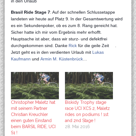
in den Urlaub
Brasil Ride Stage 7
: Auf der schnellen Schlussetappe
landeten wir heute auf Platz 9. In der Gesamtwertung wird
es ein Sekundenpoker, ob es zum 8. Rang gereicht hat.
Sicher hatte ich mir vom Ergebnis mehr erhofft.
Hauptsache ist aber, dass wir sturz- und defektfrei
durchgekommen sind. Danke
Rick
für die geile Zeit
.
Jetzt geht es in den verdienten Urlaub mit
Lukas
Kaufmann
und
Armin M. Küstenbrück
…
Christopher Maletz hat
Biskidy Trophy stage
mit seinem Partner
race UCI XCS 2, Maletz
Christian Kreuchler
rides on podiums ! 1st
einen guten Einstand
and 2nd Stage !
beim BARSIL RIDE, UCI
28. Mai 2016
S1 !