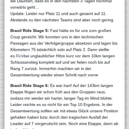
die Daumen, dass es in den nächsten 3 Tagen nochmal
vorwärts geht…
Update: Leider nur Platz 11 und auch gesamt auf 11.
Abstände zu den nächsten Teams sind aber noch gering.
Brasil Ride Stage 5:
Fast hätte es für uns zum großen
Coup gereicht. Wir konnten uns in den technischen
Passagen aus der Verfolgergruppe absetzen und lagen bis
Kilometern 75 tatsächlich solo auf Platz 2. Dann stellte
es
Rick
bei unglaublicher Hitze kurz vor dem 10km langen
Schlussanstieg komplett auf und wir fielen noch bis auf
Rang 7 zurück. Immerhin machten wir in der
Gesamtwertung wieder einen Schritt nach vorne
Brasil Ride Stage 6:
Es war hart! Auf der 143km langen
Etappe flogen wir schon früh aus den Gruppen raus,
sodass mir wieder ein harter, langer Tag im Wind blühte.
Leider reichte es so nicht für ein Top 10 Ergebnis. In der
Gesamtwertung sollten wir mit etwas Glück unsere Position
gehalten haben bzw. durch den tragischen Ausfall der
Leader auf 7 vorgerutscht sein. Noch eine Etappe, dann ab