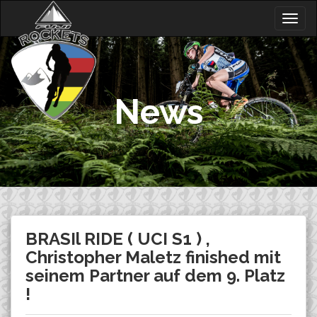
Skip
Togg
to
navig
content
News
BRASIl RIDE ( UCI S1 ) ,
Christopher Maletz finished mit
seinem Partner auf dem 9. Platz
!