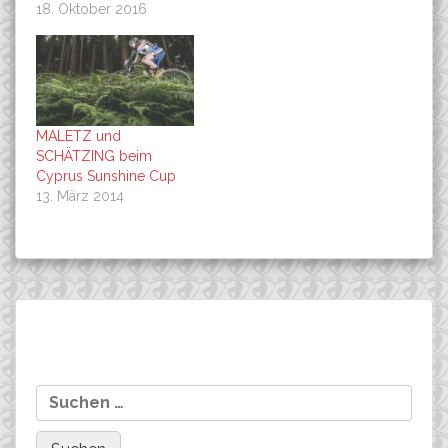
18. Oktober 2016
MALETZ und
SCHÄTZING beim
Cyprus Sunshine Cup
13. März 2014
Beitragsnavigation
FujiBike Team Co-
Mailin Franke fährt auf
Suchen
Sponsoring 2016 !
den 2. Platz beim Rapha
nach:
Cross in München!