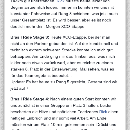
143km gut überstanden.
Rick
musste heute leider von
Beginn an ziemlich leiden. Immerhin konnten wir uns mit
konstanter Fahrweise auf Rang 8 schieben, was jetzt auch
unser Gesamtplatz ist. Es wird besser, aber es ist noch
deutlich mehr drin. Morgen XCO-Etappe
Brasil Ride Stage 3:
Heute XCO-Etappe, bei der man
nicht an den Partner gebunden ist. Auf der konditionell und
technisch extrem schweren Strecke konnte ich mich gut
behaupten. Am Ende ging mir das Trinken aus, was mich
leider noch etwas zurück warf, aber es reichte zu einem
starken 8. Platz in der Einzelwertung. Mal sehen, was es
für das Teamergebnis bedeutet…
Update: Es hat heute zu Rang 5 gereicht, Gesamt sind wir
jetzt auf 7
Brasil Ride Stage 4
: Nach einem guten Start konnten wir
uns zunächst in einer Gruppe um Platz 3 halten. Leider
bescherten die Hitze und spärlichen Feedzones
Rick
einen
heftigen Einbruch und mir somit viel Arbeit. Am Ende
müssten wir um Platz 10 rein gekommen sein. Drückt uns