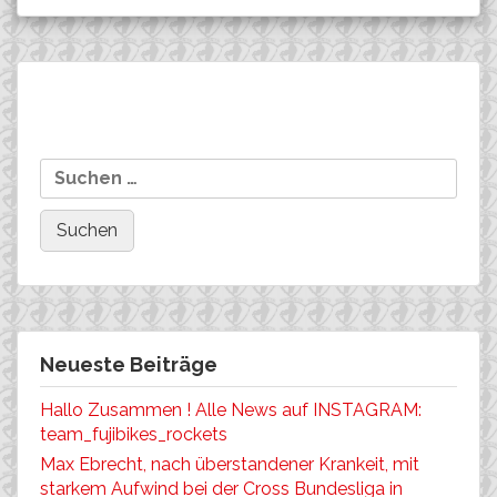
Beitragsnavigation
Michael Schuchardt gewinnt
Mailin Franke fährt auf
Suchen
zum Finale der BIKE
den 2. Platz
nach:
Transalp mit seinem Partner
die 7. Etappe !
Neueste Beiträge
Hallo Zusammen ! Alle News auf INSTAGRAM:
team_fujibikes_rockets
Max Ebrecht, nach überstandener Krankeit, mit
starkem Aufwind bei der Cross Bundesliga in