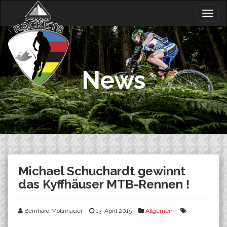
Skip
Togg
to
navig
content
News
Michael Schuchardt gewinnt
das Kyffhäuser MTB-Rennen !
Bernhard Mollnhauer
13. April 2015
Allgemein