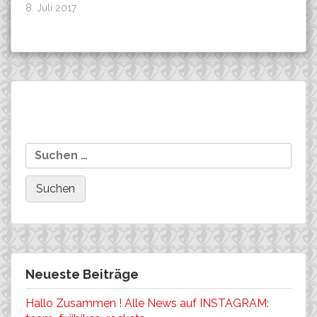
8. Juli 2017
Beitragsnavigation
JULIAN ROTTMANN
Majlen Müller fährt in
Suchen
gewinnt beim EIFEL-
Luxemburg auf den 2.
nach:
MOSEL-CUP in Traben-
Platz !
Trabach !
Neueste Beiträge
Hallo Zusammen ! Alle News auf INSTAGRAM: