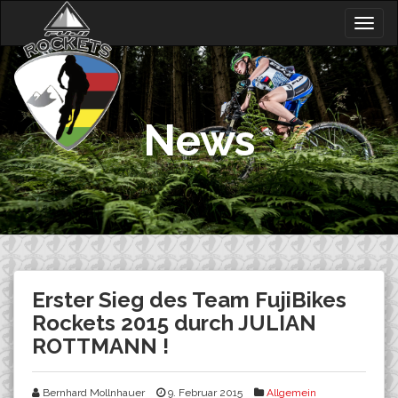
Skip
Togg
to
navig
content
News
Erster Sieg des Team FujiBikes
Rockets 2015 durch JULIAN
ROTTMANN !
Bernhard Mollnhauer
9. Februar 2015
Allgemein