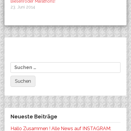
Biesenroder Marathons!
23. Juni 2014
Beitragsnavigation
MALIN FRANKE siegt schon
MAILIN FRANKE wird
Suchen
wieder im CROSS…..!
Bayerische Meisterin im
nach:
CROSS!
Neueste Beiträge
Hallo Zusammen ! Alle News auf INSTAGRAM: