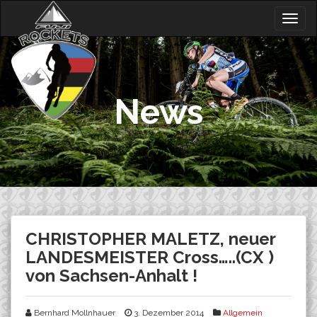
Skip
Togg
to
navig
content
News
CHRISTOPHER MALETZ, neuer
LANDESMEISTER Cross…..(CX )
von Sachsen-Anhalt !
Bernhard Mollnhauer
3. Dezember 2014
Allgemein