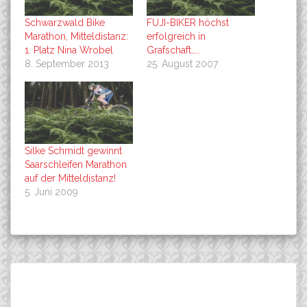
Schwarzwald Bike
FUJI-BIKER höchst
Marathon, Mitteldistanz:
erfolgreich in
1. Platz Nina Wrobel
Grafschaft…..
8. September 2013
25. August 2007
Silke Schmidt gewinnt
Saarschleifen Marathon
auf der Mitteldistanz!
5. Juni 2009
Beitragsnavigation
Seit Dienstag ist für den
MAJLEN MÜLLER, sehr
Suchen
Teammanager der FujiBikes
starke Vorstellung bei
nach:
Rockets die Messe
einem der großen