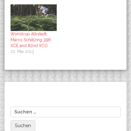
Worldcup Albstadt:
Marco Schätzing 35th
XCE and 82nd XCO
22. Mai 2013
Beitragsnavigation
Schwarzwald Bike
1. DEUTSCHLAND-CUP:
Suchen
Marathon, Mitteldistanz: 1.
Christopher Maletz
nach:
Platz Nina Wrobel
gewinnt Gesamtwertung!