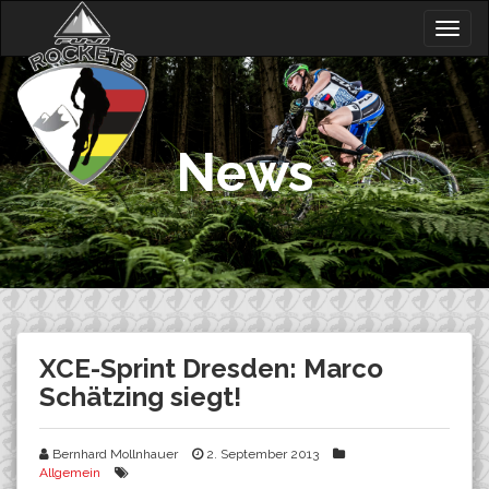
Skip
Togg
to
navig
content
News
XCE-Sprint Dresden: Marco
Schätzing siegt!
Bernhard Mollnhauer
2. September 2013
Allgemein