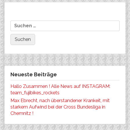
Beitragsnavigation
Let’s go/ride to the
CO-SPONSORING Team
Suchen
EUROBIKE 2013!
FujiBikes Rockets 2014!
nach:
Neueste Beiträge
Hallo Zusammen ! Alle News auf INSTAGRAM:
team_fujibikes_rockets
Max Ebrecht, nach überstandener Krankeit, mit
starkem Aufwind bei der Cross Bundesliga in
Chemnitz !