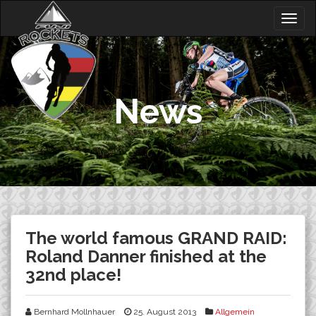
Skip
Togg
to
navig
content
News
The world famous GRAND RAID:
Roland Danner finished at the
32nd place!
Bernhard Mollnhauer
25. August 2013
Allgemein