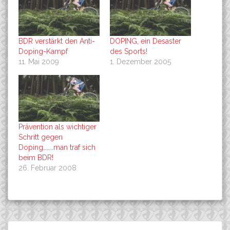
BDR verstärkt den Anti-
DOPING, ein Desaster
Doping-Kampf
des Sports!
11. Mai 2009
1. Dezember 2005
Prävention als wichtiger
Schritt gegen
Doping……..man traf sich
beim BDR!
26. Februar 2008
Beitragsnavigation
The FujiBikes 2014 SLM 1.1