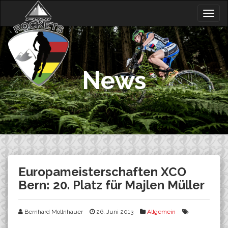
Skip
Togg
to
navig
content
News
Europameisterschaften XCO
Bern: 20. Platz für Majlen Müller
Bernhard Mollnhauer
26. Juni 2013
Allgemein