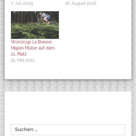
7. Juli 2009
16. August 2016
Worldcup La Bresse:
Majlen Müller auf dem
21. Platz
19. Mai 2012
Beitragsnavigation
Finale int. Bundesliga: 3.
Kirchzarten, Black-Forest
Suchen
Platz für NINA WROBEL !!!!!
Ultra-Bike Marathon,
nach:
Speed-Distanz: 1 Platz
Nina Wrobel